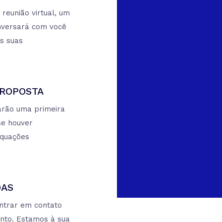
reunião virtual, um
nversará com você
s suas
PROPOSTA
arão uma primeira
se houver
equações
DAS
entrar em contato
nto. Estamos à sua