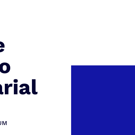
e
o
rial
UM