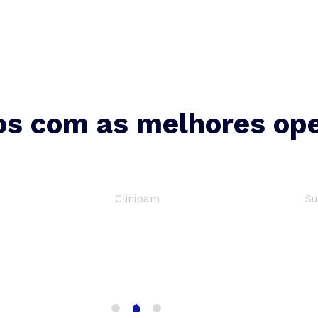
s com as melhores op
SulAmérica
Para