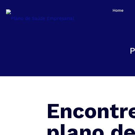
Home
Encontr
plano d