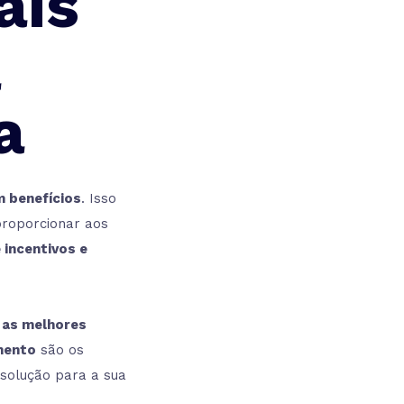
ais
a
a
m benefícios
. Isso
roporcionar aos
incentivos e
 as melhores
mento
são os
 solução para a sua